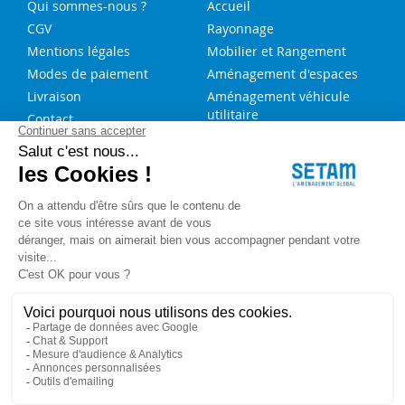
Qui sommes-nous ?
Accueil
CGV
Rayonnage
Mentions légales
Mobilier et Rangement
Modes de paiement
Aménagement d'espaces
Livraison
Aménagement véhicule
utilitaire
Contact
Solutions sur-mesure
NOS SERVICES
FAQ
Blog
Aide au choix rayonnage
Service de montage
Recrutement
Besoin d'aide ?