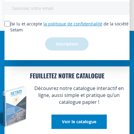
Inscription
à
notre
lettre
J’ai lu et accepte
la politique de confidentialité
de la société
d’information
Setam
:
Inscription
FEUILLETEZ NOTRE CATALOGUE
Découvrez notre catalogue interactif en
ligne, aussi simple et pratique qu’un
catalogue papier !
Voir le catalogue