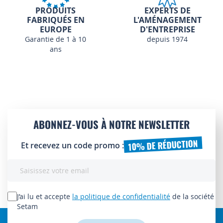
PRODUITS
EXPERTS DE
FABRIQUÉS EN
L'AMÉNAGEMENT
EUROPE
D'ENTREPRISE
Garantie de 1 à 10
depuis 1974
ans
ABONNEZ-VOUS À NOTRE NEWSLETTER
10% DE RÉDUCTION
Et recevez un code promo :
Inscription
à
notre
lettre
J’ai lu et accepte
la politique de confidentialité
de la société
d’information
Setam
: