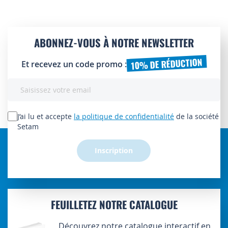
ABONNEZ-VOUS À NOTRE NEWSLETTER
10% DE RÉDUCTION
Et recevez un code promo :
Inscription
à
notre
lettre
J’ai lu et accepte
la politique de confidentialité
de la société
d’information
Setam
:
Inscription
FEUILLETEZ NOTRE CATALOGUE
Découvrez notre catalogue interactif en