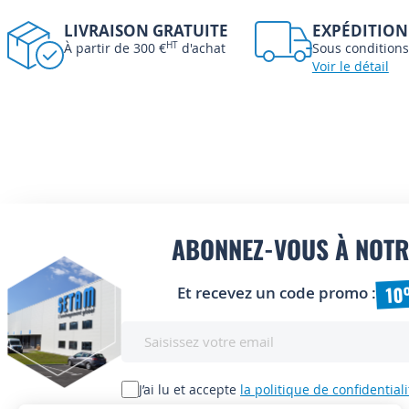
LIVRAISON GRATUITE
EXPÉDITION
À partir de 300 €
HT
d'achat
Sous conditions
Voir le détail
ABONNEZ-VOUS À NOTR
10
Et recevez un code promo :
Inscription
à
notre
lettre
J’ai lu et accepte
la politique de confidentiali
d’information