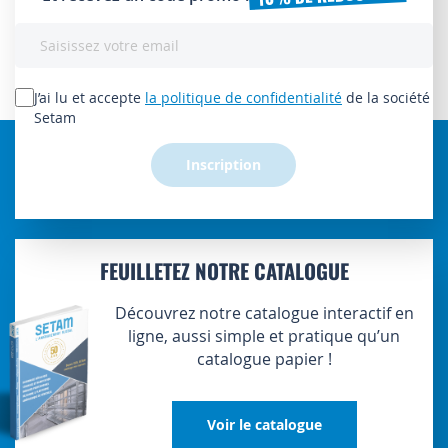
Inscription
à
notre
lettre
J’ai lu et accepte
la politique de confidentialité
de la société
d’information
Setam
:
Inscription
FEUILLETEZ NOTRE CATALOGUE
Découvrez notre catalogue interactif en
ligne, aussi simple et pratique qu’un
catalogue papier !
Voir le catalogue