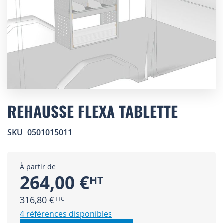
Skip
to
REHAUSSE FLEXA TABLETTE
the
beginning
SKU
0501015011
of
the
images
gallery
À partir de
264,00 €
316,80 €
4 références disponibles