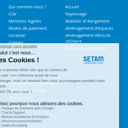
Qui sommes-nous ?
Accueil
CGV
Rayonnage
Mentions légales
Mobilier et Rangement
Modes de paiement
Aménagement d'espaces
Livraison
Aménagement véhicule
utilitaire
Contact
Solutions sur-mesure
NOS SERVICES
FAQ
Blog
Aide au choix rayonnage
Service de montage
Recrutement
Besoin d'aide ?