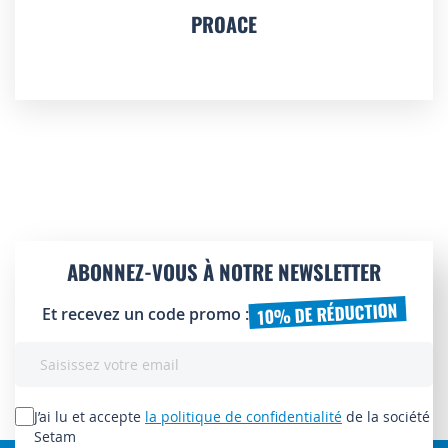
PROACE
ABONNEZ-VOUS À NOTRE NEWSLETTER
10% DE RÉDUCTION
Et recevez un code promo :
Inscription
à
notre
lettre
J’ai lu et accepte
la politique de confidentialité
de la société
d’information
Setam