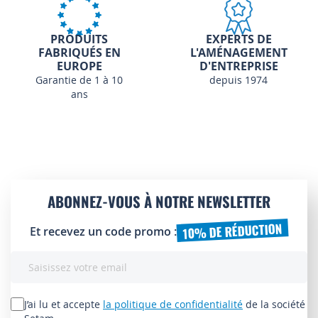
PRODUITS
EXPERTS DE
FABRIQUÉS EN
L'AMÉNAGEMENT
EUROPE
D'ENTREPRISE
Garantie de 1 à 10
depuis 1974
ans
ABONNEZ-VOUS À NOTRE NEWSLETTER
10% DE RÉDUCTION
Et recevez un code promo :
Inscription
à
notre
lettre
J’ai lu et accepte
la politique de confidentialité
de la société
d’information