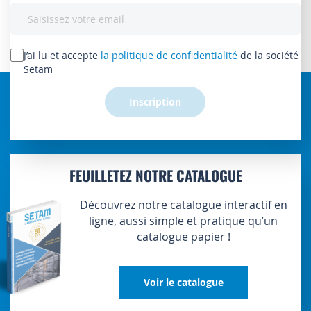
Inscription
à
notre
lettre
J’ai lu et accepte
la politique de confidentialité
de la société
d’information
Setam
:
Inscription
FEUILLETEZ NOTRE CATALOGUE
Découvrez notre catalogue interactif en
ligne, aussi simple et pratique qu’un
catalogue papier !
Voir le catalogue