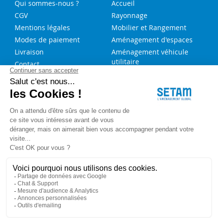
Qui sommes-nous ?
Accueil
CGV
Rayonnage
Mentions légales
Mobilier et Rangement
Modes de paiement
Aménagement d'espaces
Livraison
Aménagement véhicule
utilitaire
Contact
Solutions sur-mesure
NOS SERVICES
FAQ
Blog
Aide au choix rayonnage
Service de montage
Recrutement
Besoin d'aide ?