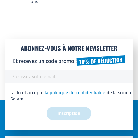
ans
ABONNEZ-VOUS À NOTRE NEWSLETTER
10% DE RÉDUCTION
Et recevez un code promo :
Inscription
à
notre
lettre
J’ai lu et accepte
la politique de confidentialité
de la société
d’information
Setam
:
Inscription