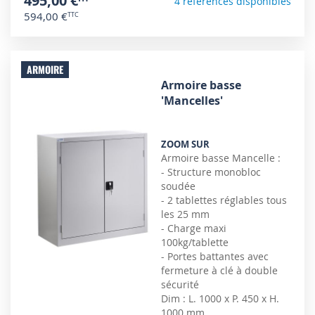
495,00 €
4 références disponibles
594,00 €
ARMOIRE
Armoire basse
'Mancelles'
ZOOM SUR
Armoire basse Mancelle :
- Structure monobloc
soudée
- 2 tablettes réglables tous
les 25 mm
- Charge maxi
100kg/tablette
- Portes battantes avec
fermeture à clé à double
sécurité
Dim : L. 1000 x P. 450 x H.
1000 mm