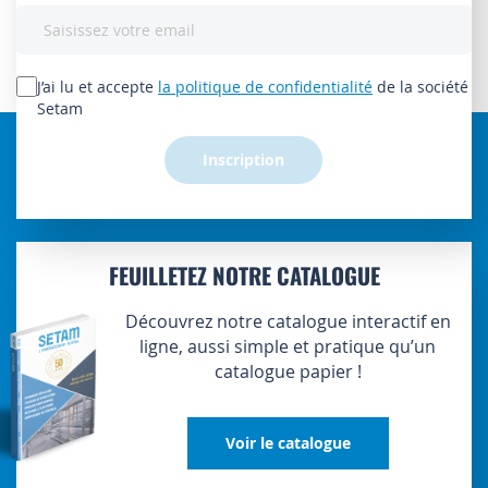
Inscription
à
notre
lettre
J’ai lu et accepte
la politique de confidentialité
de la société
d’information
Setam
:
Inscription
FEUILLETEZ NOTRE CATALOGUE
Découvrez notre catalogue interactif en
ligne, aussi simple et pratique qu’un
catalogue papier !
Voir le catalogue