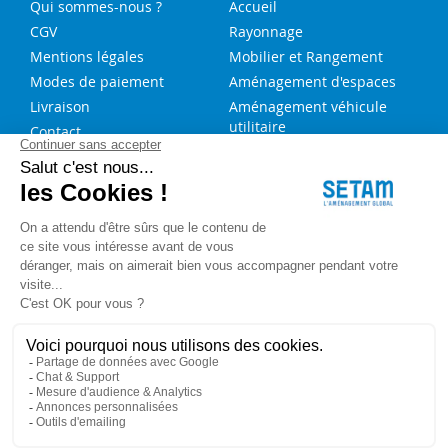
Qui sommes-nous ?
Accueil
CGV
Rayonnage
Mentions légales
Mobilier et Rangement
Modes de paiement
Aménagement d'espaces
Livraison
Aménagement véhicule
utilitaire
Contact
Solutions sur-mesure
NOS SERVICES
FAQ
Blog
Aide au choix rayonnage
Service de montage
Recrutement
Besoin d'aide ?