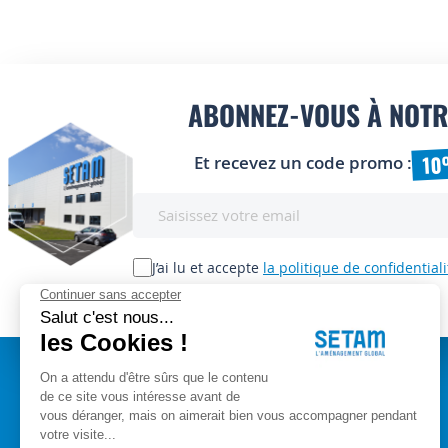
ABONNEZ-VOUS À NOTR
10
Et recevez un code promo :
Inscription
à
notre
lettre
J’ai lu et accepte
la politique de confidentiali
d’information
:
A PROPOS