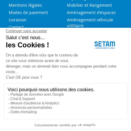
Mentions légales
Mobilier et Rangement
Modes de paiement
Aménagement d'espaces
Livraison
Aménagement véhicule
utilitaire
Contact
Solutions sur-mesure
NOS SERVICES
FAQ
Blog
Aide au choix rayonnage
Service de montage
Recrutement
Besoin d'aide ?
Copyright © 2023 SETAM. Tous droits réservés.
Politique de confidentialité