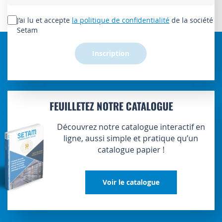
notre
lettre
J’ai lu et accepte
la politique de confidentialité
de la société
d’information
Setam
:
Inscription
FEUILLETEZ NOTRE CATALOGUE
Découvrez notre catalogue interactif en
ligne, aussi simple et pratique qu’un
catalogue papier !
Voir le catalogue