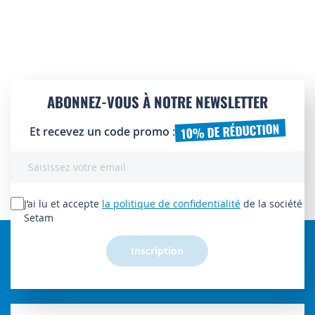
ABONNEZ-VOUS À NOTRE NEWSLETTER
10% DE RÉDUCTION
Et recevez un code promo :
Inscription
à
notre
lettre
J’ai lu et accepte
la politique de confidentialité
de la société
d’information
Setam
:
Inscription