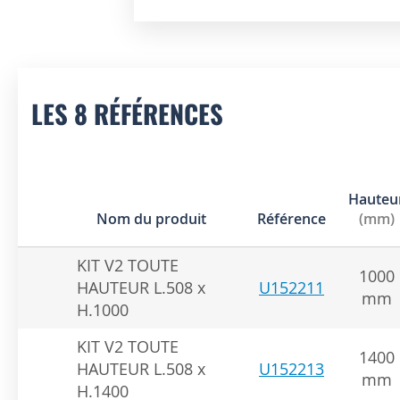
Skip
to
the
beginning
of
LES 8 RÉFÉRENCES
the
images
gallery
Hauteu
Nom du produit
Référence
(mm)
KIT V2 TOUTE
1000
HAUTEUR L.508 x
U152211
mm
H.1000
KIT V2 TOUTE
1400
HAUTEUR L.508 x
U152213
mm
H.1400