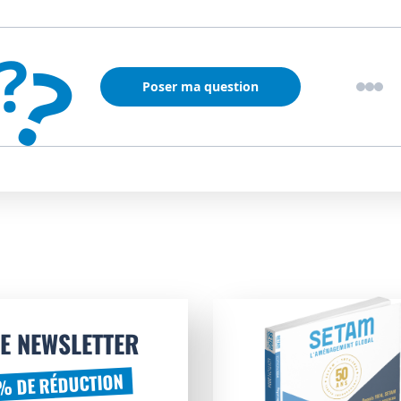
?
?
Poser ma question
E NEWSLETTER
% DE RÉDUCTION