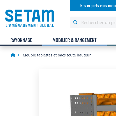
Allez
Nos experts vous conse
au
contenu
Rechercher
RAYONNAGE
MOBILIER & RANGEMENT
Meuble tablettes et bacs toute hauteur
Skip
to
the
end
of
the
images
gallery