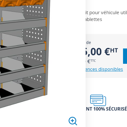
ZOOM SUR
Kit pour véhicule ut
tablettes
À partir de
565,00 €
678,00 €
8 références disponibles
PAIEMENT 100% SÉCURISÉ