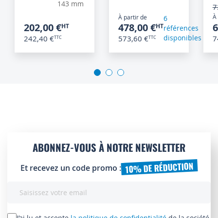
143 mm
7
À 
À partir de
6
202,00 €
478,00 €
6
références
disponibles
242,40 €
573,60 €
7
ABONNEZ-VOUS À NOTRE NEWSLETTER
10% DE RÉDUCTION
Et recevez un code promo :
Inscription
à
notre
lettre
J’ai lu et accepte
la politique de confidentialité
de la société