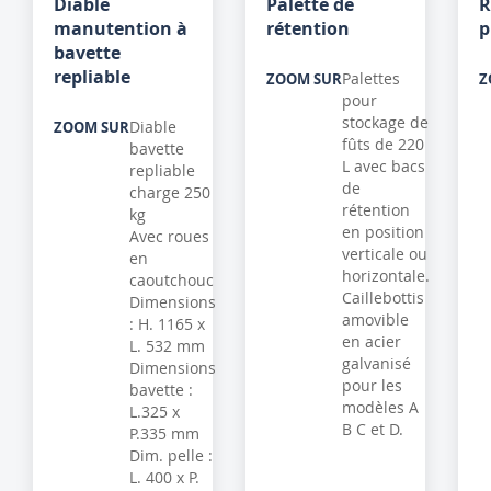
Diable
Palette de
R
manutention à
rétention
p
bavette
repliable
Palettes
ZOOM SUR
Z
pour
stockage de
Diable
ZOOM SUR
fûts de 220
bavette
L avec bacs
repliable
de
charge 250
rétention
kg
en position
Avec roues
verticale ou
en
horizontale.
caoutchouc
Caillebottis
Dimensions
amovible
: H. 1165 x
en acier
L. 532 mm
galvanisé
Dimensions
pour les
bavette :
modèles A
L.325 x
B C et D.
P.335 mm
Dim. pelle :
L. 400 x P.