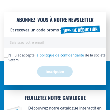
ABONNEZ-VOUS À NOTRE NEWSLETTER
10% DE RÉDUCTION
Et recevez un code promo :
Inscription
à
notre
lettre
J’ai lu et accepte
la politique de confidentialité
de la société
d’information
Setam
:
Inscription
FEUILLETEZ NOTRE CATALOGUE
Découvrez notre catalogue interactif en