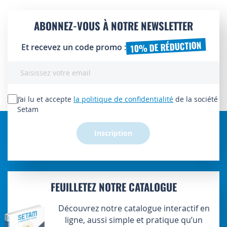
ABONNEZ-VOUS À NOTRE NEWSLETTER
10% DE RÉDUCTION
Et recevez un code promo :
Inscription
à
notre
lettre
J’ai lu et accepte
la politique de confidentialité
de la société
d’information
Setam
:
Inscription
FEUILLETEZ NOTRE CATALOGUE
Découvrez notre catalogue interactif en
ligne, aussi simple et pratique qu’un