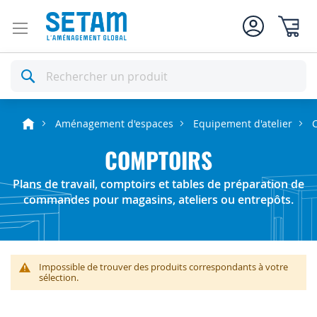
Mon pan
Rechercher
Aménagement d'espaces
Equipement d'atelier
COMPTOIRS
Plans de travail, comptoirs et tables de préparation de
commandes pour magasins, ateliers ou entrepôts.
Impossible de trouver des produits correspondants à votre
sélection.