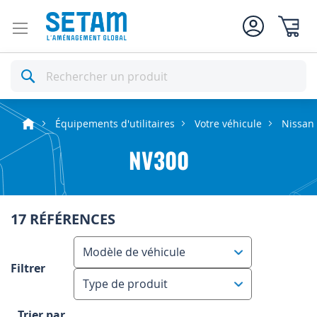
Mon pan
Rechercher
Équipements d'utilitaires
Votre véhicule
Nissan
NV300
17 RÉFÉRENCES
Modèle de véhicule
Filtrer
Type de produit
Trier par