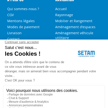
Qui sommes-nous ?
Accueil
CGV
Rayonnage
Mentions légales
Mobilier et Rangement
Modes de paiement
Aménagement d'espaces
Livraison
Aménagement véhicule
utilitaire
Contact
Solutions sur-mesure
NOS SERVICES
FAQ
Blog
Aide au choix rayonnage
Service de montage
Recrutement
Besoin d'aide ?