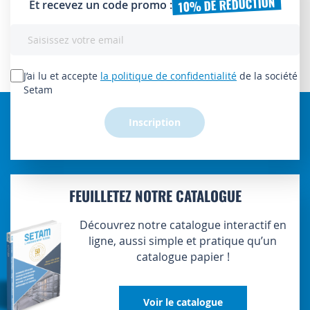
10% DE RÉDUCTION
Et recevez un code promo :
Inscription
à
notre
lettre
J’ai lu et accepte
la politique de confidentialité
de la société
d’information
Setam
:
Inscription
FEUILLETEZ NOTRE CATALOGUE
Découvrez notre catalogue interactif en
ligne, aussi simple et pratique qu’un
catalogue papier !
Voir le catalogue