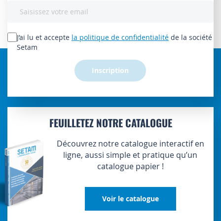
Inscription
à
notre
lettre
J’ai lu et accepte
la politique de confidentialité
de la société
d’information
Setam
:
Inscription
FEUILLETEZ NOTRE CATALOGUE
Découvrez notre catalogue interactif en
ligne, aussi simple et pratique qu’un
catalogue papier !
Voir le catalogue