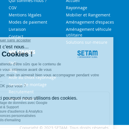
Qui sommes-nous ?
Accueil
CGV
Rayonnage
Mentions légales
Mobilier et Rangement
Modes de paiement
Aménagement d'espaces
Livraison
Aménagement véhicule
utilitaire
Contact
Solutions sur-mesure
NOS SERVICES
FAQ
Blog
Aide au choix rayonnage
Service de montage
Recrutement
Besoin d'aide ?
Copyright © 2023 SETAM. Tous droits réservés.