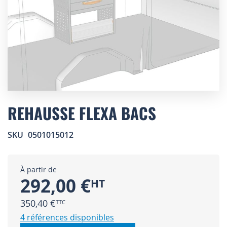
Skip
to
REHAUSSE FLEXA BACS
the
beginning
SKU
0501015012
of
the
images
gallery
À partir de
292,00 €
350,40 €
4 références disponibles