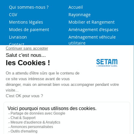
Qui sommes-nous ?
Accueil
CGV
Rayonnage
Mentions légales
Mobilier et Rangement
Modes de paiement
Aménagement d'espaces
Livraison
Aménagement véhicule
utilitaire
Contact
Solutions sur-mesure
NOS SERVICES
FAQ
Blog
Aide au choix rayonnage
Service de montage
Recrutement
Besoin d'aide ?