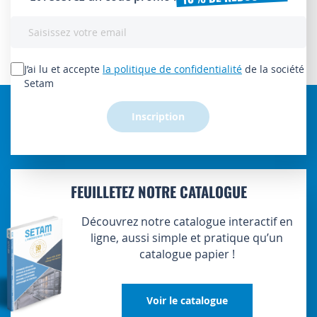
Inscription
à
notre
lettre
J’ai lu et accepte
la politique de confidentialité
de la société
d’information
Setam
:
Inscription
FEUILLETEZ NOTRE CATALOGUE
Découvrez notre catalogue interactif en
ligne, aussi simple et pratique qu’un
catalogue papier !
Voir le catalogue