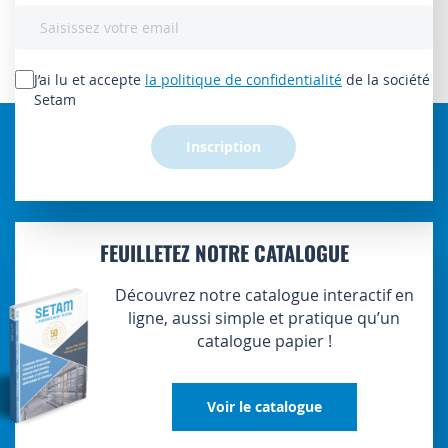
Inscription
à
notre
lettre
J’ai lu et accepte
la politique de confidentialité
de la société
d’information
Setam
:
Inscription
FEUILLETEZ NOTRE CATALOGUE
Découvrez notre catalogue interactif en
ligne, aussi simple et pratique qu’un
catalogue papier !
Voir le catalogue