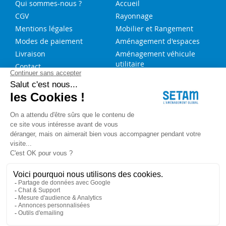
Qui sommes-nous ?
Accueil
CGV
Rayonnage
Mentions légales
Mobilier et Rangement
Modes de paiement
Aménagement d'espaces
Livraison
Aménagement véhicule
utilitaire
Contact
Solutions sur-mesure
NOS SERVICES
FAQ
Blog
Aide au choix rayonnage
Service de montage
Recrutement
Besoin d'aide ?