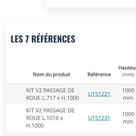
Skip
to
the
beginning
of
LES 7 RÉFÉRENCES
the
images
gallery
Hauteu
Nom du produit
Référence
(mm)
KIT V2 PASSAGE DE
1000
U151221
ROUE L.717 x H.1000
mm
KIT V2 PASSAGE DE
1000
ROUE L.1016 x
U151231
mm
H.1000