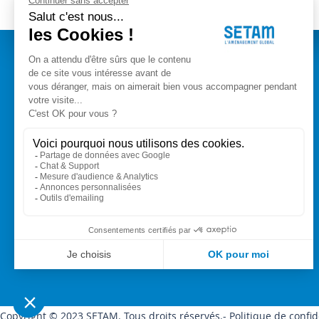
:
A PROPOS
Setam Siège Social
ZAE les bords d'Arve
Qui sommes-nous ?
153, rue de L'Arve
CGV
74950 SCIONZIER
Mentions légales
Nos experts vous conseillent
Modes de paiement
+33 (0)4 50 89 80 00
Livraison
Contact
Copyright © 2023 SETAM. Tous droits réservés.
Politique de confid