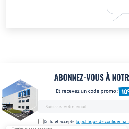
ABONNEZ-VOUS À NOTR
10
Et recevez un code promo :
Inscription
à
notre
lettre
J’ai lu et accepte
la politique de confidentiali
d’information