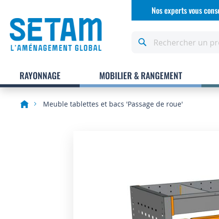
Allez
Nos experts vous conse
au
contenu
Rechercher
RAYONNAGE
MOBILIER & RANGEMENT
Meuble tablettes et bacs 'Passage de roue'
Skip
to
the
end
of
the
images
gallery