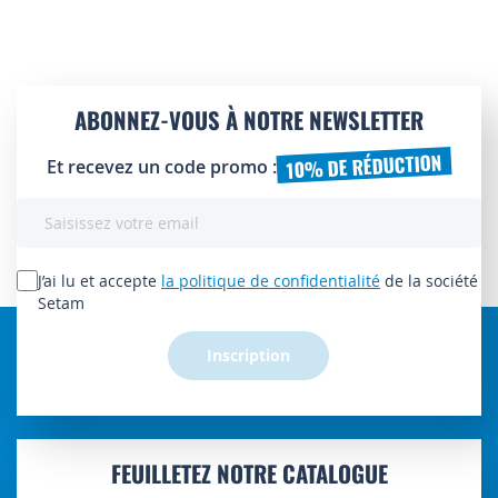
ABONNEZ-VOUS À NOTRE NEWSLETTER
10% DE RÉDUCTION
Et recevez un code promo :
Inscription
à
notre
lettre
J’ai lu et accepte
la politique de confidentialité
de la société
d’information
Setam
:
Inscription
FEUILLETEZ NOTRE CATALOGUE