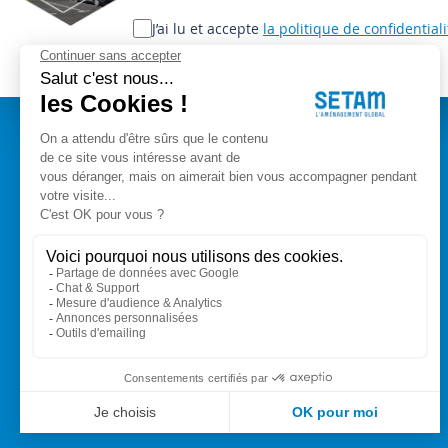
notre
lettre
J’ai lu et accepte
la politique de confidentiali
d’information
:
A PROPOS
Setam Siège Social
ZAE les bords d'Arve
Qui sommes-nous ?
153, rue de L'Arve
CGV
74950 SCIONZIER
Mentions légales
Nos experts vous conseillent
Modes de paiement
+33 (0)4 50 89 80 00
Livraison
Contact