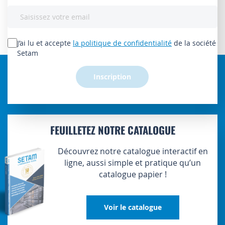
Inscription
à
notre
lettre
J’ai lu et accepte
la politique de confidentialité
de la société
d’information
Setam
:
Inscription
FEUILLETEZ NOTRE CATALOGUE
Découvrez notre catalogue interactif en
ligne, aussi simple et pratique qu’un
catalogue papier !
Voir le catalogue