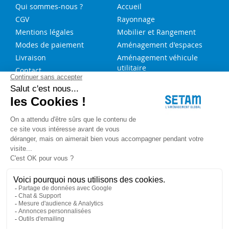
Qui sommes-nous ?
Accueil
CGV
Rayonnage
Mentions légales
Mobilier et Rangement
Modes de paiement
Aménagement d'espaces
Livraison
Aménagement véhicule
utilitaire
Contact
Solutions sur-mesure
NOS SERVICES
FAQ
Blog
Aide au choix rayonnage
Service de montage
Recrutement
Besoin d'aide ?