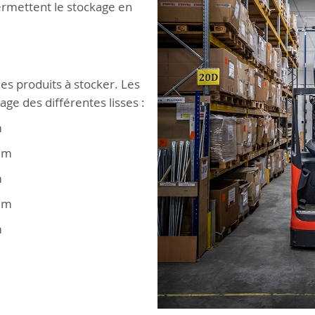
rmettent le stockage en
des produits à stocker. Les
ge des différentes lisses :
m
 mm
m
 mm
m