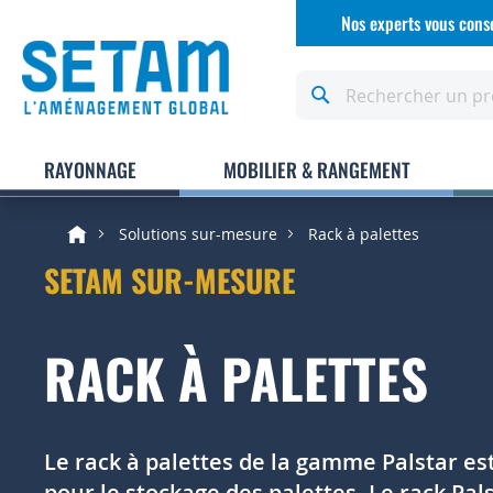
Allez
Nos experts vous conse
au
contenu
Rechercher
RAYONNAGE
MOBILIER & RANGEMENT
Solutions sur-mesure
Rack à palettes
SETAM SUR-MESURE
RACK À PALETTES
Le rack à palettes de la gamme Palstar est
pour le stockage des palettes. Le rack Pal