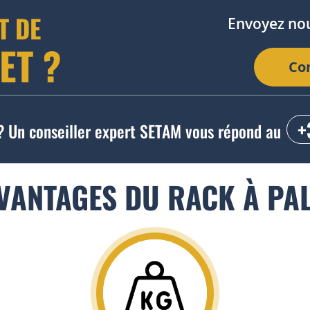
T DE
Envoyez no
ET ?
Co
+
? Un conseiller expert SETAM vous répond au
AVANTAGES DU RACK À PAL