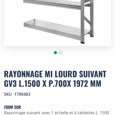
Skip
to
RAYONNAGE MI LOURD SUIVANT
the
GV3 L.1500 X P.700X 1972 MM
beginning
of
the
SKU
1790483
images
gallery
ZOOM SUR
Rayonnage suivant avec 1 échelle et 4 tablettes.L. 1500