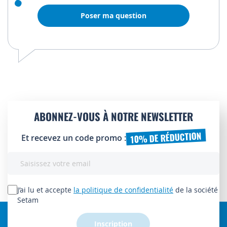
Poser ma question
ABONNEZ-VOUS À NOTRE NEWSLETTER
10% DE RÉDUCTION
Et recevez un code promo :
Inscription
à
notre
lettre
J’ai lu et accepte
la politique de confidentialité
de la société
d’information
Setam
:
Inscription