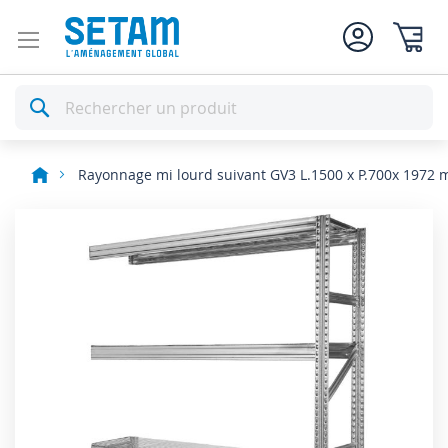
Mon pan
Rechercher
Rayonnage mi lourd suivant GV3 L.1500 x P.700x 1972
Skip
to
the
end
of
the
images
gallery