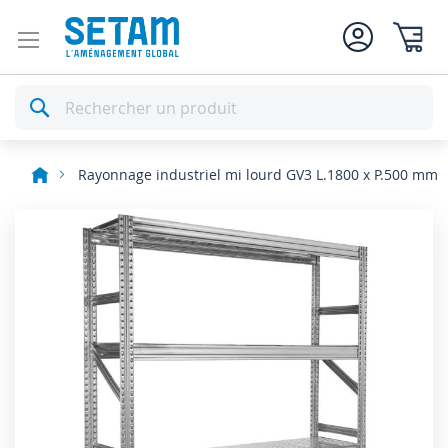
Mon pan
Rechercher
Rayonnage industriel mi lourd GV3 L.1800 x P.500 mm
Skip
to
the
end
of
the
images
gallery