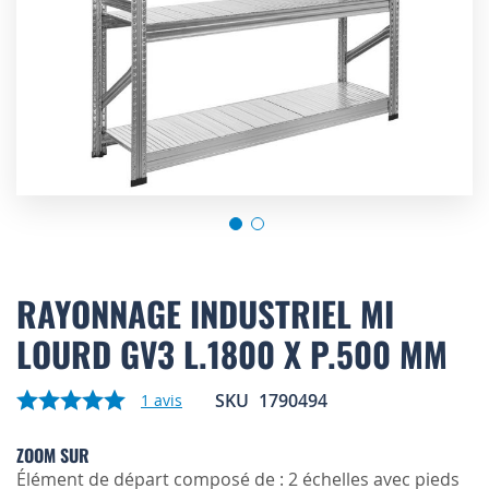
Skip
to
RAYONNAGE INDUSTRIEL MI
the
LOURD GV3 L.1800 X P.500 MM
beginning
of
the
SKU
1790494
1
avis
images
gallery
ZOOM SUR
Élément de départ composé de : 2 échelles avec pieds