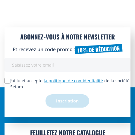
ABONNEZ-VOUS À NOTRE NEWSLETTER
10% DE RÉDUCTION
Et recevez un code promo :
Inscription
à
notre
lettre
J’ai lu et accepte
la politique de confidentialité
de la société
d’information
Setam
:
Inscription
FEUILLETEZ NOTRE CATALOGUE