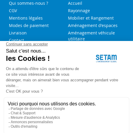
Qui sommes-nous ?
Accueil
CGV
Rayonnage
Mentions légales
Mobilier et Rangement
Modes de paiement
Aménagement d'espaces
Livraison
Aménagement véhicule
utilitaire
Contact
Solutions sur-mesure
NOS SERVICES
FAQ
Blog
Aide au choix rayonnage
Service de montage
Recrutement
Besoin d'aide ?