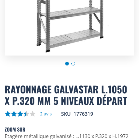
Skip
to
RAYONNAGE GALVASTAR L.1050
the
X P.320 MM 5 NIVEAUX DÉPART
beginning
of
the
SKU
1776319
2
avis
images
gallery
ZOOM SUR
Etagère métallique galvanisé : L.1130 x P.320 x H.1972