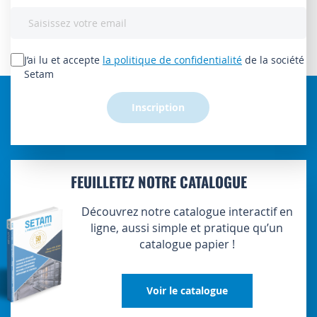
Inscription
à
notre
lettre
J’ai lu et accepte
la politique de confidentialité
de la société
d’information
Setam
:
Inscription
FEUILLETEZ NOTRE CATALOGUE
Découvrez notre catalogue interactif en
ligne, aussi simple et pratique qu’un
catalogue papier !
Voir le catalogue