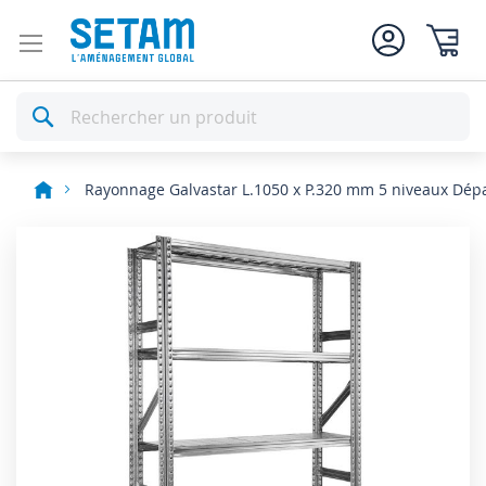
Mon pan
Rechercher
Rayonnage Galvastar L.1050 x P.320 mm 5 niveaux Dép
Skip
to
the
end
of
the
images
gallery