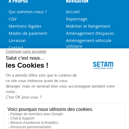
A PROPOS
NAVIGATION
Qui sommes-nous ?
Accueil
CGV
Rayonnage
Mentions légales
Mobilier et Rangement
Modes de paiement
Aménagement d'espaces
Livraison
Aménagement véhicule
utilitaire
Contact
Solutions sur-mesure
NOS SERVICES
FAQ
Blog
Aide au choix rayonnage
Service de montage
Recrutement
Besoin d'aide ?