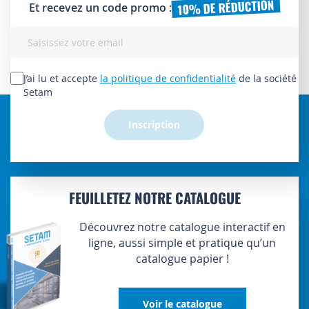
10% DE RÉDUCTION
Et recevez un code promo :
Inscription
à
notre
lettre
J’ai lu et accepte
la politique de confidentialité
de la société
d’information
Setam
:
Inscription
FEUILLETEZ NOTRE CATALOGUE
Découvrez notre catalogue interactif en
ligne, aussi simple et pratique qu’un
catalogue papier !
Voir le catalogue