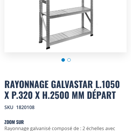
Skip
to
RAYONNAGE GALVASTAR L.1050
the
X P.320 X H.2500 MM DÉPART
beginning
of
the
SKU
1820108
images
gallery
ZOOM SUR
Rayonnage galvanisé composé de : 2 échelles avec