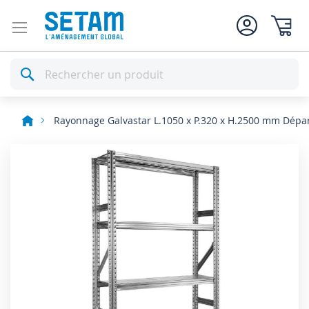
Mon pan
Rechercher
Rayonnage Galvastar L.1050 x P.320 x H.2500 mm Dépa
Skip
to
the
end
of
the
images
gallery