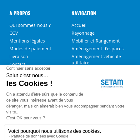
A PROPOS
NAVIGATION
Qui sommes-nous ?
Accueil
CGV
Rayonnage
Mentions légales
Mobilier et Rangement
Modes de paiement
Aménagement d'espaces
Livraison
Aménagement véhicule
utilitaire
Contact
Solutions sur-mesure
NOS SERVICES
FAQ
Blog
Aide au choix rayonnage
Service de montage
Recrutement
Besoin d'aide ?