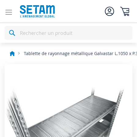
Mon pan
Rechercher
Tablette de rayonnage métallique Galvastar L.1050 x P
Skip
to
the
end
of
the
images
gallery