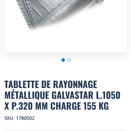
Skip
to
TABLETTE DE RAYONNAGE
the
MÉTALLIQUE GALVASTAR L.1050
beginning
of
X P.320 MM CHARGE 155 KG
the
images
gallery
SKU
1780502