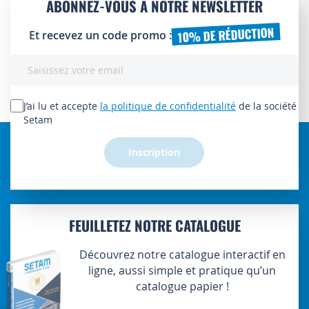
ABONNEZ-VOUS À NOTRE NEWSLETTER
10% DE RÉDUCTION
Et recevez un code promo :
Inscription
à
notre
lettre
J’ai lu et accepte
la politique de confidentialité
de la société
d’information
Setam
:
Inscription
FEUILLETEZ NOTRE CATALOGUE
Découvrez notre catalogue interactif en
ligne, aussi simple et pratique qu’un
catalogue papier !