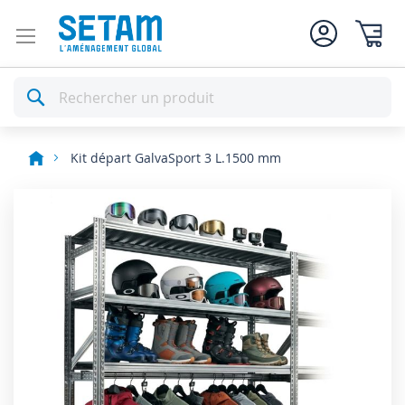
Mon pan
Rechercher
Kit départ GalvaSport 3 L.1500 mm
Skip
to
the
end
of
the
images
gallery