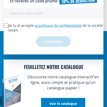
10% DE RÉDUCTION
Et recevez un code promo :
Inscription
à
notre
lettre
J’ai lu et accepte
la politique de confidentialité
de la société
d’information
Setam
:
Inscription
FEUILLETEZ NOTRE CATALOGUE
Découvrez notre catalogue interactif en
ligne, aussi simple et pratique qu’un
catalogue papier !
Voir le catalogue