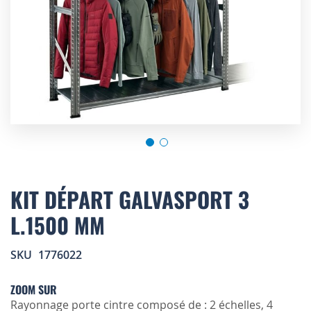
Skip
to
KIT DÉPART GALVASPORT 3
the
L.1500 MM
beginning
of
the
SKU
1776022
images
gallery
ZOOM SUR
Rayonnage porte cintre composé de : 2 échelles, 4