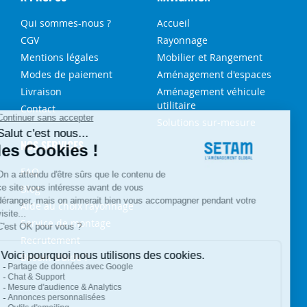
Qui sommes-nous ?
Accueil
CGV
Rayonnage
Mentions légales
Mobilier et Rangement
Modes de paiement
Aménagement d'espaces
Livraison
Aménagement véhicule
utilitaire
Contact
Solutions sur-mesure
NOS SERVICES
FAQ
Blog
Aide au choix rayonnage
Service de montage
Recrutement
Besoin d'aide ?