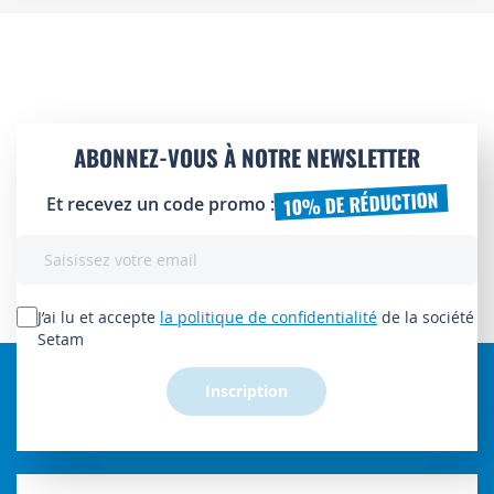
ABONNEZ-VOUS À NOTRE NEWSLETTER
10% DE RÉDUCTION
Et recevez un code promo :
Inscription
à
notre
lettre
J’ai lu et accepte
la politique de confidentialité
de la société
d’information
Setam
:
Inscription