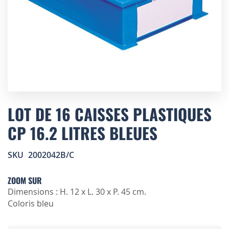
Skip
to
LOT DE 16 CAISSES PLASTIQUES
the
CP 16.2 LITRES BLEUES
beginning
of
the
SKU
2002042B/C
images
gallery
ZOOM SUR
Dimensions : H. 12 x L. 30 x P. 45 cm.
Coloris bleu