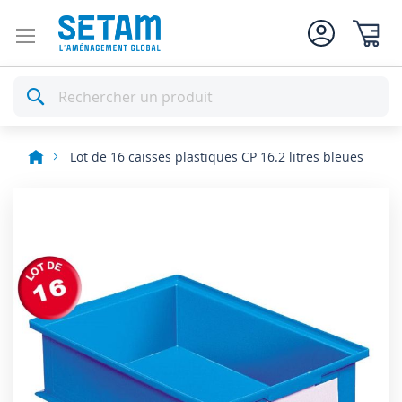
Mon pan
Rechercher
Lot de 16 caisses plastiques CP 16.2 litres bleues
Skip
to
the
end
of
the
images
gallery