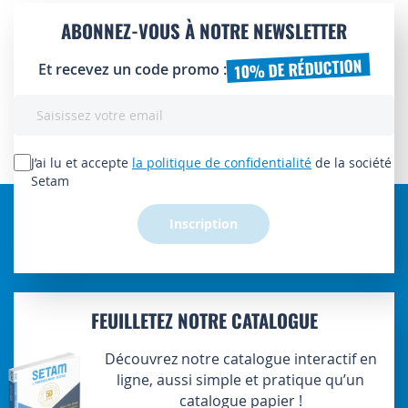
ABONNEZ-VOUS À NOTRE NEWSLETTER
10% DE RÉDUCTION
Et recevez un code promo :
Inscription
à
notre
lettre
J’ai lu et accepte
la politique de confidentialité
de la société
d’information
Setam
:
Inscription
FEUILLETEZ NOTRE CATALOGUE
Découvrez notre catalogue interactif en
ligne, aussi simple et pratique qu’un
catalogue papier !