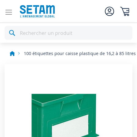
Mon pan
Rechercher
100 étiquettes pour caisse plastique de 16,2 à 85 litres
Skip
to
the
end
of
the
images
gallery