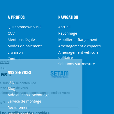
A PROPOS
NAVIGATION
Qui sommes-nous ?
Accueil
CGV
Rayonnage
Mentions légales
Mobilier et Rangement
Modes de paiement
Aménagement d'espaces
Livraison
Aménagement véhicule
utilitaire
Contact
Solutions sur-mesure
NOS SERVICES
FAQ
Blog
Aide au choix rayonnage
Service de montage
Recrutement
Besoin d'aide ?