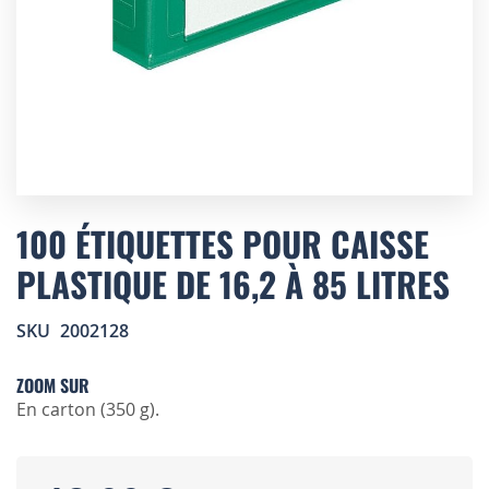
Skip
to
100 ÉTIQUETTES POUR CAISSE
the
PLASTIQUE DE 16,2 À 85 LITRES
beginning
of
the
SKU
2002128
images
gallery
ZOOM SUR
En carton (350 g).