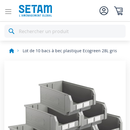
Mon pan
Rechercher
Lot de 10 bacs à bec plastique Ecogreen 28L gris
Skip
to
the
end
of
the
images
gallery