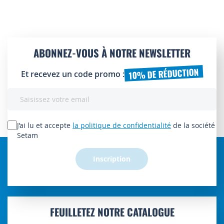
ABONNEZ-VOUS À NOTRE NEWSLETTER
10% DE RÉDUCTION
Et recevez un code promo :
Inscription
à
notre
lettre
J’ai lu et accepte
la politique de confidentialité
de la société
d’information
Setam
:
Inscription
FEUILLETEZ NOTRE CATALOGUE