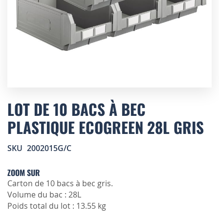
Skip
to
LOT DE 10 BACS À BEC
the
PLASTIQUE ECOGREEN 28L GRIS
beginning
of
the
SKU
2002015G/C
images
gallery
ZOOM SUR
Carton de 10 bacs à bec gris.
Volume du bac : 28L
Poids total du lot : 13.55 kg