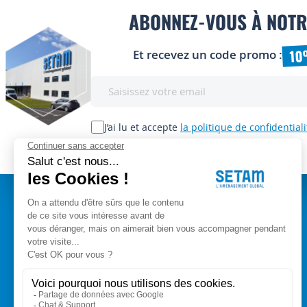
ABONNEZ-VOUS À NOTR
10
Et recevez un code promo :
Inscription
à
notre
lettre
J’ai lu et accepte
la politique de confidentiali
d’information
:
A PROPOS
Setam Siège Social
ZAE les bords d'Arve
Qui sommes-nous ?
153, rue de L'Arve
CGV
74950 SCIONZIER