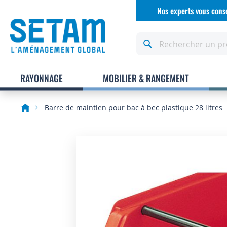
Allez
Nos experts vous conse
au
contenu
Rechercher
RAYONNAGE
MOBILIER & RANGEMENT
Barre de maintien pour bac à bec plastique 28 litres
Skip
to
the
end
of
the
images
gallery