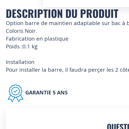
DESCRIPTION DU PRODUIT
Skip
to
the
Option barre de maintien adaptable sur bac à b
beginning
Coloris Noir.
of
Fabrication en plastique
the
images
Poids :0.1 kg
gallery
Installation
Pour installer la barre, il faudra perçer les 2 cô
GARANTIE 5 ANS
QUEST