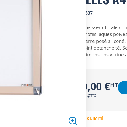
SKU
8700537
ZOOM SUR
Épaisseur totale / u
Profils laqués polye
Verre posé siliconé.
Joint détanchéité. 
Dimensions vitrine 
370,00 €
444,00 €
EN STOCK LIMITÉ