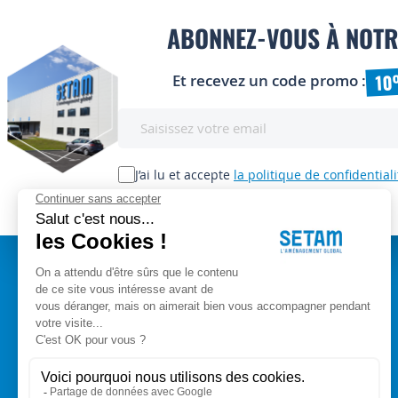
ABONNEZ-VOUS À NOTR
10
Et recevez un code promo :
Inscription
à
notre
lettre
J’ai lu et accepte
la politique de confidentiali
d’information
:
A PROPOS
Setam Siège Social
ZAE les bords d'Arve
Qui sommes-nous ?
153, rue de L'Arve
CGV