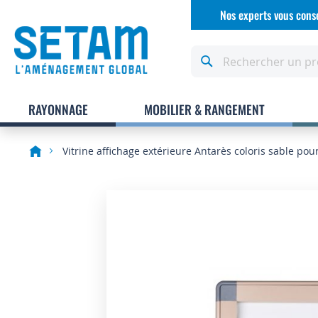
Allez
Nos experts vous conse
au
contenu
Rechercher
RAYONNAGE
MOBILIER & RANGEMENT
Vitrine affichage extérieure Antarès coloris sable pour
Skip
to
the
end
of
the
images
gallery