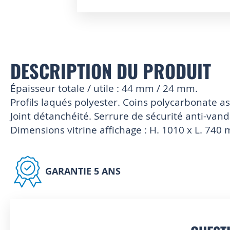
Skip
to
the
beginning
of
DESCRIPTION DU PRODUIT
the
images
Épaisseur totale / utile : 44 mm / 24 mm.
gallery
Profils laqués polyester. Coins polycarbonate as
Joint détanchéité. Serrure de sécurité anti-van
Dimensions vitrine affichage : H. 1010 x L. 740
GARANTIE 5 ANS