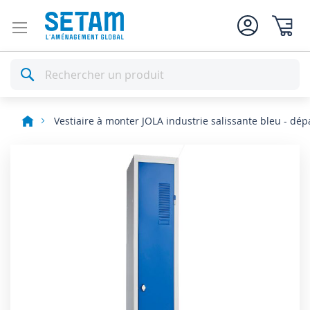
Mon pan
Rechercher
Vestiaire à monter JOLA industrie salissante bleu - dép
Skip
to
the
end
of
the
images
gallery