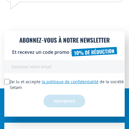
ABONNEZ-VOUS À NOTRE NEWSLETTER
10% DE RÉDUCTION
Et recevez un code promo :
Inscription
à
notre
lettre
J’ai lu et accepte
la politique de confidentialité
de la société
d’information
Setam
:
Inscription