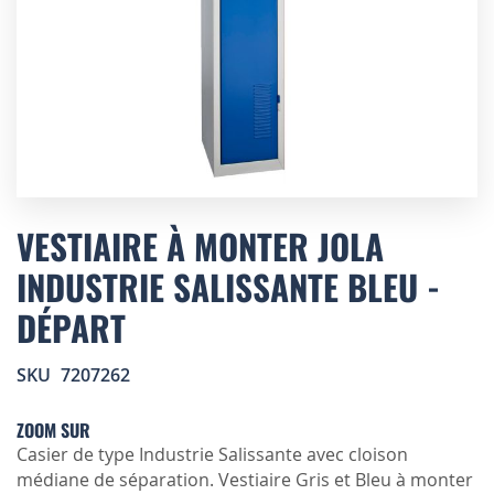
Skip
to
VESTIAIRE À MONTER JOLA
the
INDUSTRIE SALISSANTE BLEU -
beginning
of
DÉPART
the
images
gallery
SKU
7207262
ZOOM SUR
Casier de type Industrie Salissante avec cloison
médiane de séparation. Vestiaire Gris et Bleu à monter