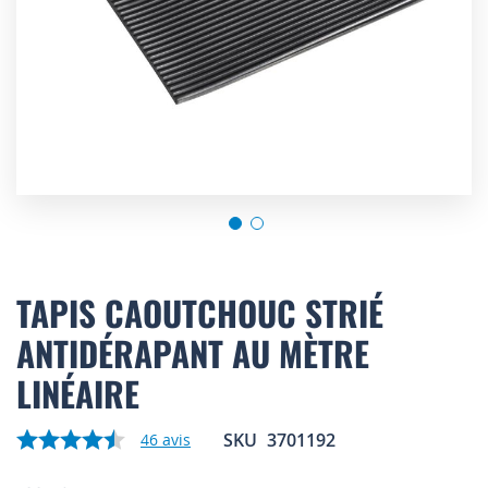
Skip
to
TAPIS CAOUTCHOUC STRIÉ
the
ANTIDÉRAPANT AU MÈTRE
beginning
of
LINÉAIRE
the
images
gallery
SKU
3701192
46
avis