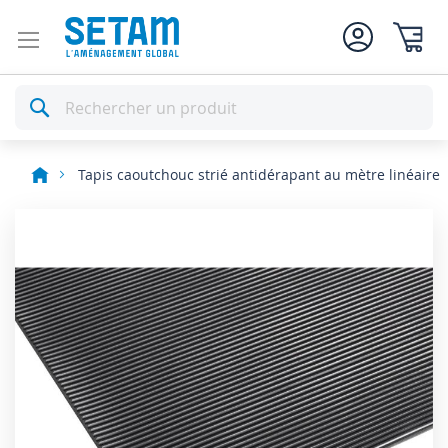
Mon pan
Rechercher
Tapis caoutchouc strié antidérapant au mètre linéaire
Skip
to
the
end
of
the
images
gallery