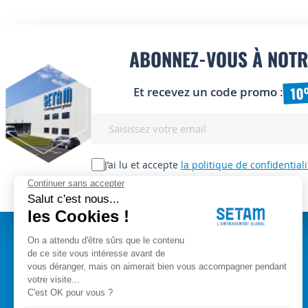
ABONNEZ-VOUS À NOTR
10
Et recevez un code promo :
Inscription
à
notre
lettre
J’ai lu et accepte
la politique de confidentiali
d’information
:
A PROPOS
Setam Siège Social