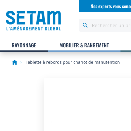
Allez
Nos experts vous conse
au
contenu
Rechercher
RAYONNAGE
MOBILIER & RANGEMENT
Tablette à rebords pour chariot de manutention
Skip
to
the
end
of
the
images
gallery