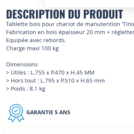
DESCRIPTION DU PRODUIT
Skip
to
the
Tablette bois pour chariot de manutention 'Tin
beginning
Fabrication en bois épaisseur 20 mm + règlettes
of
Equipée avec rebords.
the
images
Charge maxi 100 kg
gallery
Dimensions
> Utiles : L.755 x P.470 x H.45 MM
> Hors tout : L.795 x P.510 x H.65 mm
> Poids : 8.1 kg
GARANTIE 5 ANS