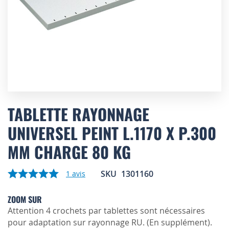
Skip
to
TABLETTE RAYONNAGE
the
UNIVERSEL PEINT L.1170 X P.300
beginning
of
MM CHARGE 80 KG
the
images
gallery
SKU
1301160
1
avis
ZOOM SUR
Attention 4 crochets par tablettes sont nécessaires
pour adaptation sur rayonnage RU. (En supplément).