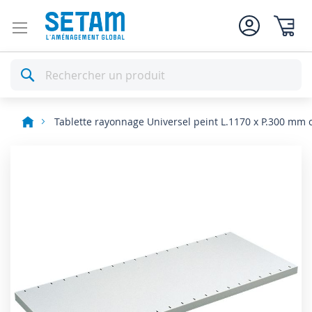
Mon pan
Rechercher
Tablette rayonnage Universel peint L.1170 x P.300 mm 
Skip
to
the
end
of
the
images
gallery