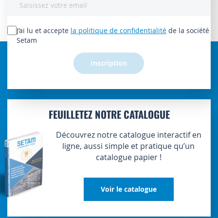
à
notre
lettre
J’ai lu et accepte
la politique de confidentialité
de la société
d’information
Setam
:
Inscription
FEUILLETEZ NOTRE CATALOGUE
Découvrez notre catalogue interactif en
ligne, aussi simple et pratique qu’un
catalogue papier !
Voir le catalogue