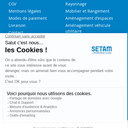
CGV
Rayonnage
Mentions légales
Mobilier et Rangement
Modes de paiement
Aménagement d'espaces
Livraison
Aménagement véhicule
utilitaire
Contact
Solutions sur-mesure
NOS SERVICES
FAQ
Blog
Aide au choix rayonnage
Service de montage
Recrutement
Besoin d'aide ?
Copyright © 2023 SETAM. Tous droits réservés.