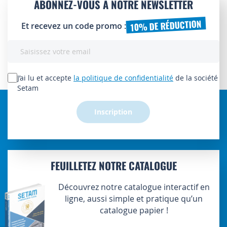
ABONNEZ-VOUS À NOTRE NEWSLETTER
10% DE RÉDUCTION
Et recevez un code promo :
Inscription
à
notre
lettre
J’ai lu et accepte
la politique de confidentialité
de la société
d’information
Setam
:
Inscription
FEUILLETEZ NOTRE CATALOGUE
Découvrez notre catalogue interactif en
ligne, aussi simple et pratique qu’un
catalogue papier !