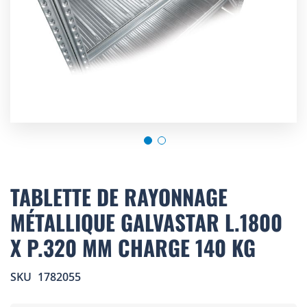
Skip
to
TABLETTE DE RAYONNAGE
the
MÉTALLIQUE GALVASTAR L.1800
beginning
of
X P.320 MM CHARGE 140 KG
the
images
gallery
SKU
1782055