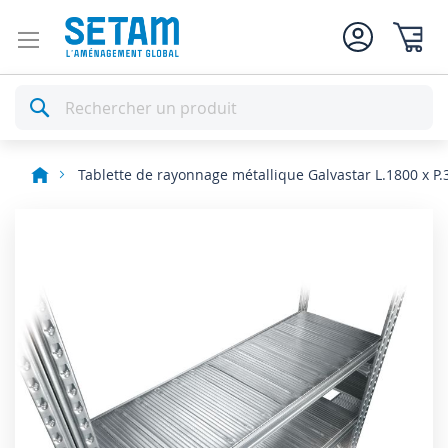
Mon pan
Rechercher
Tablette de rayonnage métallique Galvastar L.1800 x P
Skip
to
the
end
of
the
images
gallery