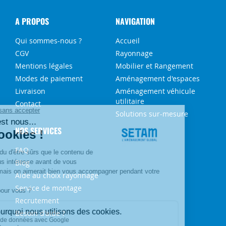
A PROPOS
NAVIGATION
Qui sommes-nous ?
Accueil
CGV
Rayonnage
Mentions légales
Mobilier et Rangement
Modes de paiement
Aménagement d'espaces
Livraison
Aménagement véhicule
utilitaire
Contact
Solutions sur-mesure
NOS SERVICES
FAQ
Blog
Aide au choix rayonnage
Service de montage
Recrutement
Besoin d'aide ?