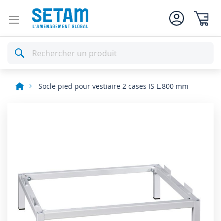
Mon pan
Rechercher
Socle pied pour vestiaire 2 cases IS L.800 mm
Skip
to
the
end
of
the
images
gallery