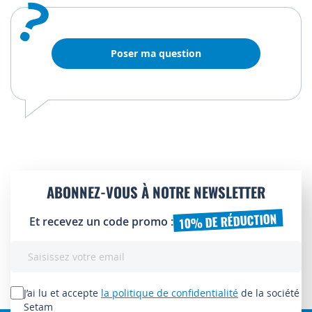
?
Poser ma question
ABONNEZ-VOUS À NOTRE NEWSLETTER
10% DE RÉDUCTION
Et recevez un code promo :
Inscription
à
notre
lettre
J’ai lu et accepte
la politique de confidentialité
de la société
d’information
Setam