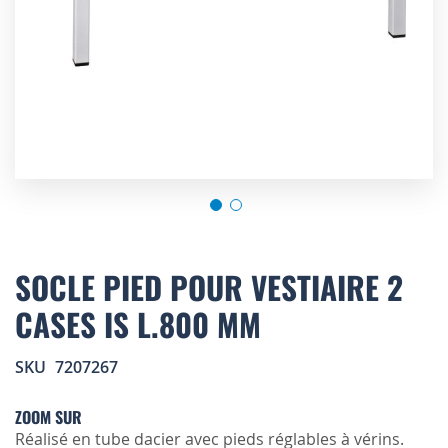
Skip
to
SOCLE PIED POUR VESTIAIRE 2
the
CASES IS L.800 MM
beginning
of
the
SKU
7207267
images
gallery
ZOOM SUR
Réalisé en tube dacier avec pieds réglables à vérins.