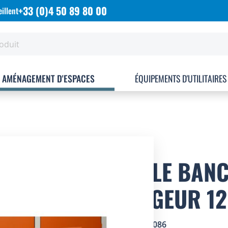
+33 (0)4 50 89 80 00
illent
AMÉNAGEMENT D'ESPACES
ÉQUIPEMENTS D'UTILITAIRES
SOCLE BANC
LARGEUR 1
SKU
7209086