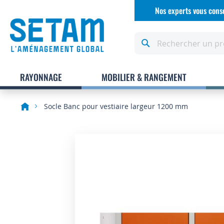
Allez
Nos experts vous conse
au
contenu
Rechercher
RAYONNAGE
MOBILIER & RANGEMENT
Socle Banc pour vestiaire largeur 1200 mm
Skip
to
the
end
of
the
images
gallery