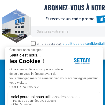
ABONNEZ-VOUS À NOTR
10
Et recevez un code promo :
Inscription
à
notre
lettre
J’ai lu et accepte
la politique de confidentiali
d’information
:
A PROPOS
Setam Siège Social
ZAE les bords d'Arve
Qui sommes-nous ?
153, rue de L'Arve
CGV
74950 SCIONZIER