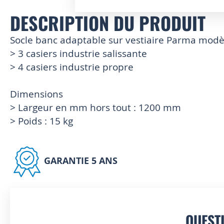
DESCRIPTION DU PRODUIT
Skip
to
the
Socle banc adaptable sur vestiaire Parma modè
beginning
> 3 casiers industrie salissante
of
> 4 casiers industrie propre
the
images
gallery
Dimensions
> Largeur en mm hors tout : 1200 mm
> Poids : 15 kg
GARANTIE 5 ANS
QUEST