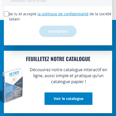
à
notre
lettre
J’ai lu et accepte
la politique de confidentialité
de la société
d’information
Setam
:
Inscription
FEUILLETEZ NOTRE CATALOGUE
Découvrez notre catalogue interactif en
ligne, aussi simple et pratique qu’un
catalogue papier !
Voir le catalogue