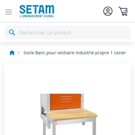
Mon pan
Rechercher
Socle Banc pour vestiaire industrie propre 1 casier
Skip
to
the
end
of
the
images
gallery