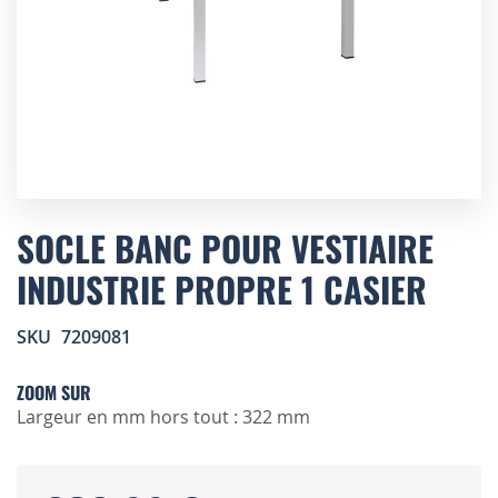
Skip
to
SOCLE BANC POUR VESTIAIRE
the
INDUSTRIE PROPRE 1 CASIER
beginning
of
the
SKU
7209081
images
gallery
ZOOM SUR
Largeur en mm hors tout : 322 mm