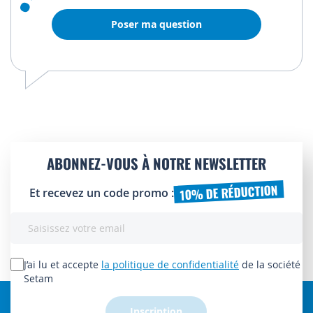
Poser ma question
ABONNEZ-VOUS À NOTRE NEWSLETTER
10% DE RÉDUCTION
Et recevez un code promo :
Inscription
à
notre
lettre
J’ai lu et accepte
la politique de confidentialité
de la société
d’information
Setam
:
Inscription