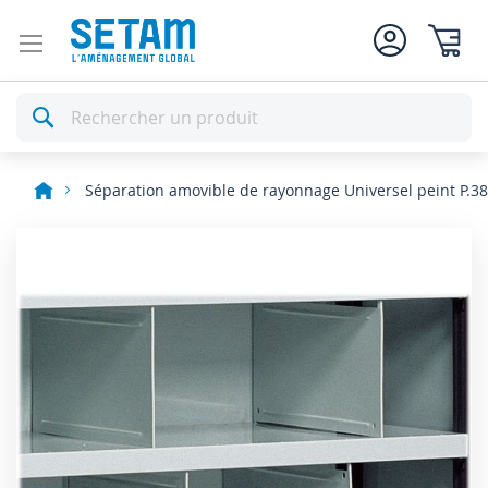
Mon pan
Rechercher
Séparation amovible de rayonnage Universel peint P.
Skip
to
the
end
of
the
images
gallery