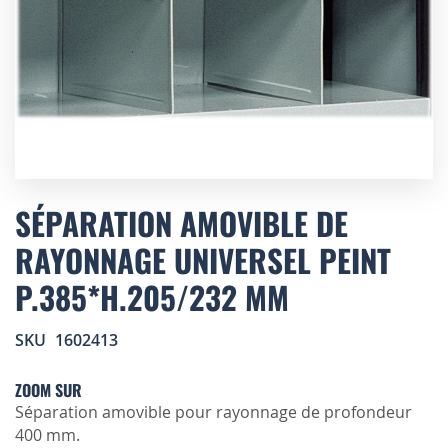
Skip
to
SÉPARATION AMOVIBLE DE
the
RAYONNAGE UNIVERSEL PEINT
beginning
of
P.385*H.205/232 MM
the
images
gallery
SKU
1602413
ZOOM SUR
Séparation amovible pour rayonnage de profondeur
400 mm.