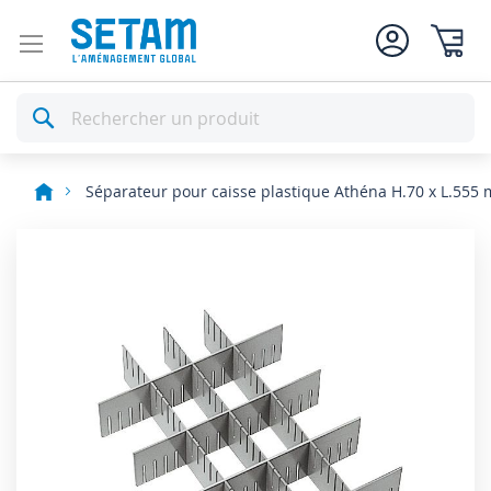
Mon pan
Rechercher
Séparateur pour caisse plastique Athéna H.70 x L.555
Skip
to
the
end
of
the
images
gallery