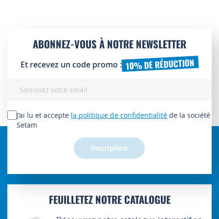
ABONNEZ-VOUS À NOTRE NEWSLETTER
10% DE RÉDUCTION
Et recevez un code promo :
Inscription
à
notre
lettre
J’ai lu et accepte
la politique de confidentialité
de la société
d’information
Setam
:
Inscription
FEUILLETEZ NOTRE CATALOGUE