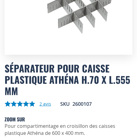
Skip
to
SÉPARATEUR POUR CAISSE
the
PLASTIQUE ATHÉNA H.70 X L.555
beginning
of
MM
the
images
gallery
SKU
2600107
2
avis
ZOOM SUR
Pour compartimentage en croisillon des caisses
plastique Athéna de 600 x 400 mm.