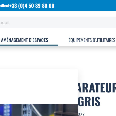
+33 (0)4 50 89 80 00
illent
AMÉNAGEMENT D'ESPACES
ÉQUIPEMENTS D'UTILITAIRES
SÉPARATEUR
MM GRIS
SKU
1767077