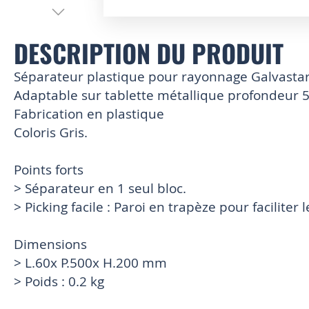
Skip
to
DESCRIPTION DU PRODUIT
the
beginning
Séparateur plastique pour rayonnage Galvasta
of
the
Adaptable sur tablette métallique profondeur
images
Fabrication en plastique
gallery
Coloris Gris.
Points forts
> Séparateur en 1 seul bloc.
> Picking facile : Paroi en trapèze pour faciliter 
Dimensions
> L.60x P.500x H.200 mm
> Poids : 0.2 kg