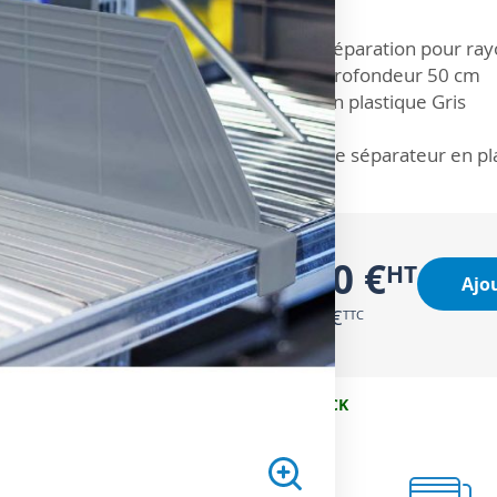
ZOOM SUR
Séparation pour ray
Profondeur 50 cm
En plastique Gris
Ce séparateur en pla
8,50 €
Ajo
10,20 €
EN STOCK