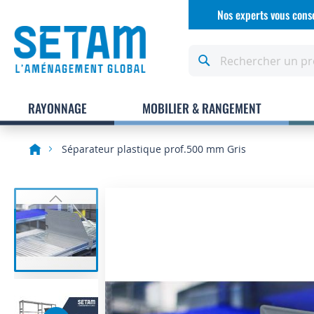
Allez
Nos experts vous conse
au
contenu
Rechercher
RAYONNAGE
MOBILIER & RANGEMENT
Séparateur plastique prof.500 mm Gris
Skip
to
the
end
of
the
images
gallery