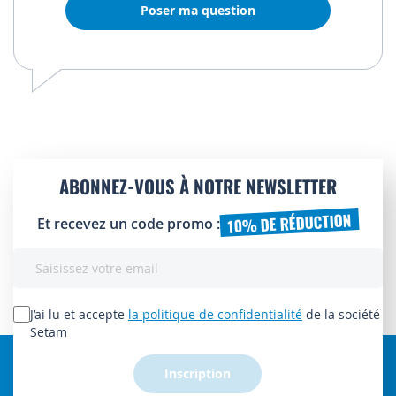
Poser ma question
ABONNEZ-VOUS À NOTRE NEWSLETTER
10% DE RÉDUCTION
Et recevez un code promo :
Inscription
à
notre
lettre
J’ai lu et accepte
la politique de confidentialité
de la société
d’information
Setam
:
Inscription