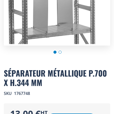
Skip
to
SÉPARATEUR MÉTALLIQUE P.700
the
X H.344 MM
beginning
of
the
SKU
1767748
images
gallery