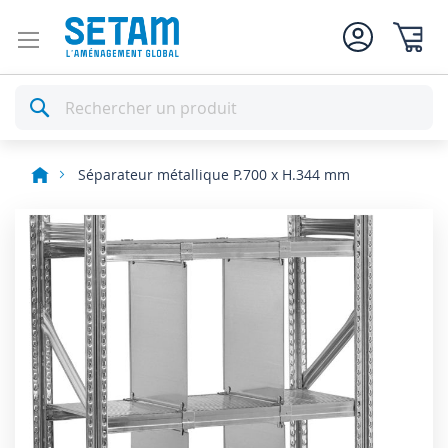
Mon pan
Rechercher
Séparateur métallique P.700 x H.344 mm
Skip
to
the
end
of
the
images
gallery