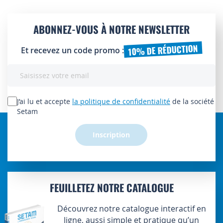
ABONNEZ-VOUS À NOTRE NEWSLETTER
10% DE RÉDUCTION
Et recevez un code promo :
Inscription
à
notre
lettre
J’ai lu et accepte
la politique de confidentialité
de la société
d’information
Setam
:
Inscription
FEUILLETEZ NOTRE CATALOGUE
Découvrez notre catalogue interactif en
ligne, aussi simple et pratique qu’un