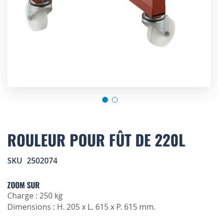
Skip
to
ROULEUR POUR FÛT DE 220L
the
beginning
SKU
2502074
of
the
images
ZOOM SUR
gallery
Charge : 250 kg
Dimensions : H. 205 x L. 615 x P. 615 mm.