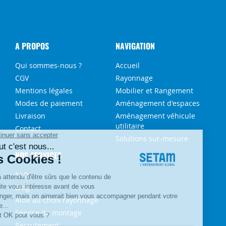
A PROPOS
NAVIGATION
Qui sommes-nous ?
Accueil
CGV
Rayonnage
Mentions légales
Mobilier et Rangement
Modes de paiement
Aménagement d'espaces
Livraison
Aménagement véhicule
utilitaire
Contact
Solutions sur-mesure
NOS SERVICES
FAQ
Blog
Aide au choix rayonnage
Service de montage
Recrutement